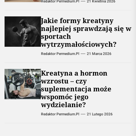
Redaktor Permedium.pl
21 Kwietnia 2026
Jakie formy kreatyny
najlepiej sprawdzają się w
sportach
wytrzymałościowych?
Redaktor Permedium.pl
21 Marca 2026
Kreatyna a hormon
wzrostu – czy
suplementacja może
wspomóc jego
wydzielanie?
Redaktor Permedium.pl
21 Lutego 2026