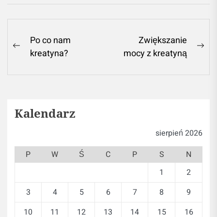
Nawigacja
Po co nam
Zwiększanie
Previous
Ne
kreatyna?
mocy z kreatyną
wpisu
post:
pos
Kalendarz
sierpień 2026
P
W
Ś
C
P
S
N
1
2
3
4
5
6
7
8
9
10
11
12
13
14
15
16