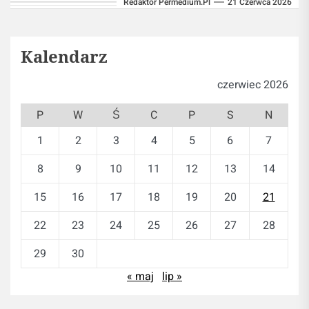
Redaktor Permedium.pl
21 Czerwca 2026
energii do mięśni podczas intensywnego...
Kalendarz
czerwiec 2026
P
W
Ś
C
P
S
N
1
2
3
4
5
6
7
8
9
10
11
12
13
14
15
16
17
18
19
20
21
22
23
24
25
26
27
28
29
30
« maj
lip »