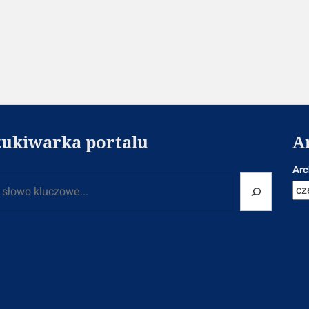
as intensywnego...
ukiwarka portalu
A
Arc