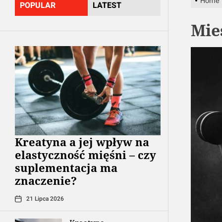
Home
POPULAR
LATEST
jej
Mie
pochodn
Kreatyna a jej wpływ na
elastyczność mięśni – czy
suplementacja ma
znaczenie?
21 Lipca 2026