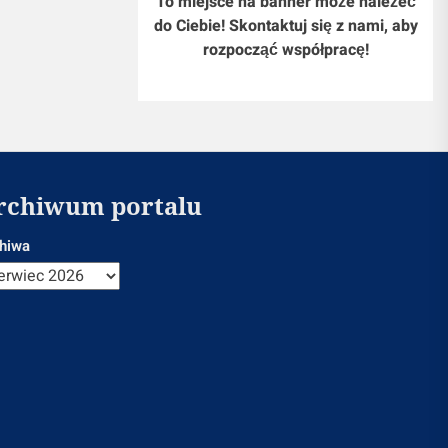
To miejsce na banner może należeć
do Ciebie! Skontaktuj się z nami, aby
rozpocząć współpracę!
rchiwum portalu
hiwa