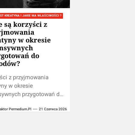
ST KREATYNA I JAKIE MA WŁAŚCIWOŚCI ?
e są korzyści z
yjmowania
atyny w okresie
ensywnych
ygotowań do
odów?
ści z przyjmowania
yny w okresie
sywnych przygotowań do
dów 1. Poprawa
aktor Permedium.pl
21 Czerwca 2026
ności fizycznej Kreatyna
wa kluczową rolę w
rczaniu energii do mięśni