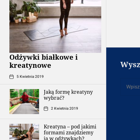
podcz
Odżywki białkowe i
Wysz
kreatynowe
5 Kwietnia 2019
Szukaj
Jaką formę kreatyny
wybrać?
2 Kwietnia 2019
Kreatyna – pod jakimi
formami znajdziemy
ją w odżywkach?