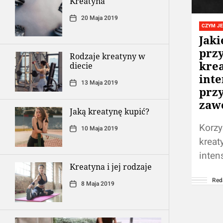
Kreatyna
20 Maja 2019
CZYM JE
Jaki
prz
Rodzaje kreatyny w
kre
diecie
int
13 Maja 2019
prz
zaw
Jaką kreatynę kupić?
Korzy
10 Maja 2019
kreat
inten
Kreatyna i jej rodzaje
zawo
Red
wydol
8 Maja 2019
odgry
dosta