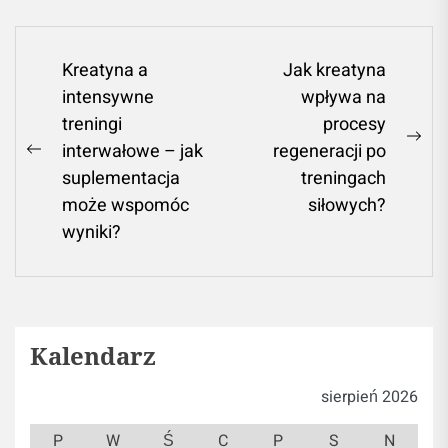
Nawigacja
Kreatyna a
Jak kreatyna
intensywne
wpływa na
wpisu
treningi
procesy
Ne
interwałowe – jak
regeneracji po
Previous
pos
suplementacja
treningach
post:
może wspomóc
siłowych?
wyniki?
Kalendarz
sierpień 2026
P
W
Ś
C
P
S
N