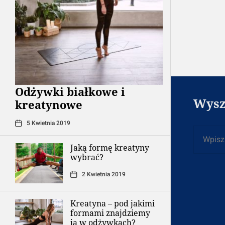
Odżywki białkowe i
Wysz
kreatynowe
5 Kwietnia 2019
Szukaj
Jaką formę kreatyny
wybrać?
2 Kwietnia 2019
Kreatyna – pod jakimi
formami znajdziemy
ją w odżywkach?