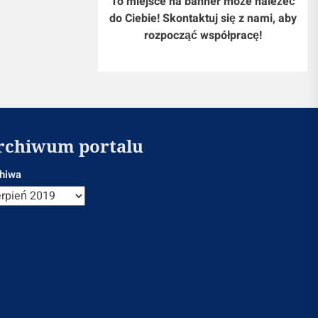
To miejsce na banner może należeć
do Ciebie! Skontaktuj się z nami, aby
rozpocząć współpracę!
rchiwum portalu
hiwa