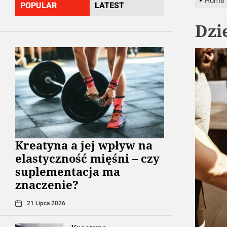
Home
POPULAR
LATEST
jej
Dzi
pochodn
Kreatyna a jej wpływ na
elastyczność mięśni – czy
suplementacja ma
znaczenie?
21 Lipca 2026