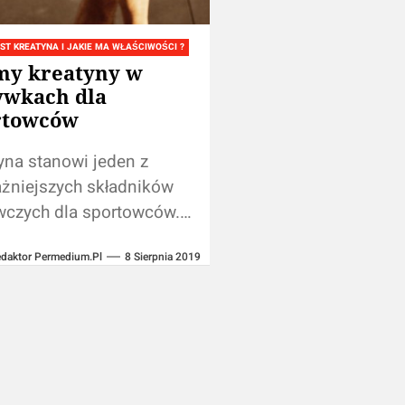
ST KREATYNA I JAKIE MA WŁAŚCIWOŚCI ?
my kreatyny w
ywkach dla
rtowców
yna stanowi jeden z
żniejszych składników
czych dla sportowców.
iedobór bezpośrednio
daktor Permedium.pl
8 Sierpnia 2019
a na prawdę organizmu,
jsza wydolność, wpływa
acę mięśni. Aby stale
łniać...