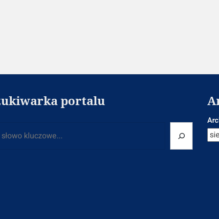
ukiwarka portalu
A
Arc