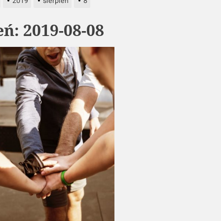
2019
sierpień
8
eń:
2019-08-08
ych