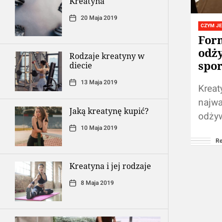
Kreatyna
20 Maja 2019
CZYM JE
For
odż
Rodzaje kreatyny w
spo
diecie
13 Maja 2019
Kreat
najwa
Jaką kreatynę kupić?
odżyw
10 Maja 2019
Jej n
Re
wpływ
zmnie
Kreatyna i jej rodzaje
na pr
8 Maja 2019
uzupe