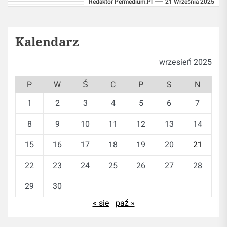
Redaktor Permedium.pl
21 Września 2025
zwiększyć swoją siłę i masę mięśniową....
Kalendarz
wrzesień 2025
P
W
Ś
C
P
S
N
1
2
3
4
5
6
7
8
9
10
11
12
13
14
15
16
17
18
19
20
21
22
23
24
25
26
27
28
29
30
« sie
paź »